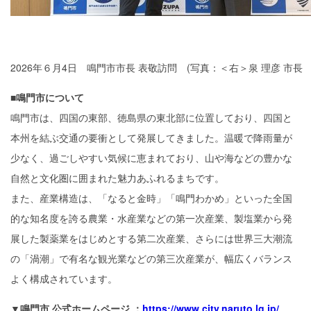
2026年６月4日 鳴門市市長 表敬訪問 (写真：＜右＞泉 理彦 市長 
■鳴門市について
鳴門市は、四国の東部、徳島県の東北部に位置しており、四国と
本州を結ぶ交通の要衝として発展してきました。温暖で降雨量が
少なく、過ごしやすい気候に恵まれており、山や海などの豊かな
自然と文化圏に囲まれた魅力あふれるまちです。
また、産業構造は、「なると金時」「鳴門わかめ」といった全国
的な知名度を誇る農業・水産業などの第一次産業、製塩業から発
展した製薬業をはじめとする第二次産業、さらには世界三大潮流
の「渦潮」で有名な観光業などの第三次産業が、幅広くバランス
よく構成されています。
▼鳴門市 公式ホームページ ：
https://www.city.naruto.lg.jp/