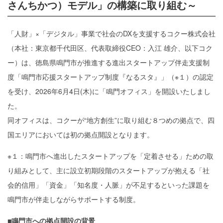
さんちかつ）モデル」の構築に取り組む～
「人財」×「デジタル」事業で社会のDXを支援するコクー株式会社
（本社：東京都千代田区、代表取締役CEO：入江 雄介、以下コク
ー）は、徳島県鳴門市が推進する進出スタートアップ伴走支援制
度「鳴門市応援スタートアップ制度『なるスタ』」（※１）の認定
を受け、2026年6月4日(木)に「鳴門オフィス」を開設いたしまし
た。
同オフィスは、コクーが“地方創生”に取り組む８つめの拠点で、四
国エリアにおいては初の拠点開設となります。
※１：鳴門市へ進出したスタートアップを「定着させる」ための取
り組みとして、主に設立初期段階のスタートアップが抱える「社
会的信用」「資金」「知名度・人脈」が不足するといった課題を
鳴門市が伴走しながらサポートする制度。
■鳴門市への拠点開設の背景