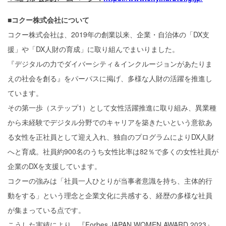
■コクー株式会社について
コクー株式会社は、2019年の創業以来、企業・自治体の「DX支
援」や「DX人財の育成」に取り組んでまいりました。
『デジタルの力でダイバーシティ＆インクルージョンがあたりま
えの社会を創る』をパーパスに掲げ、多様な人財の活躍を推進し
ています。
その第一歩（ステップ1）として女性活躍推進に取り組み、異業種
から未経験でデジタル分野でのキャリアを築きたいという意欲あ
る女性を正社員として迎え入れ、独自のプログラムによりDX人財
へと育成。社員約900名のうち女性比率は82％で多くの女性社員が
企業のDXを支援しています。
コクーの強みは「社員一人ひとりが当事者意識を持ち、主体的行
動をする」という理念と企業文化に共感する、経歴の多様な社員
が集まっている点です。
こうした実績により、『Forbes JAPAN WOMEN AWARD 2023』