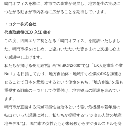
鳴門オフィスを核に、本市での事業が発展し、地方創生の実現に
つながる動きが市内各地に広がることを期待しています。
・コクー株式会社
代表取締役CEO 入江 雄介
この度、四国エリア初となる「鳴門オフィス」を開設いたしまし
た。鳴門市様をはじめ、ご協力いただいた皆さまのご支援に心よ
り感謝申し上げます。
私たちが掲げる長期経営計画”VISION2030″では「DX人財輩出企業
No.1」を目指しており、地方自治体・地域中小企業のDXを加速さ
せることで日本を元気にするという使命をもち、”地方創生”を最も
重視する戦略の一つとして位置付け、地方拠点の開設を進めてい
ます。
鳴門市が直面する消滅可能性自治体という強い危機感や若年層の
転出といった課題に対し、私たちが提唱する”デジタル人財の地産
地モデル”は、鳴門市の女性たちが未経験からデジタルスキルを身