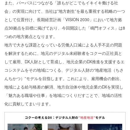
また、パーパスにつながる「誰もがどこでもイキイキ働ける社
会」の実現に向けて、当社は”地方創生”を最も重視する戦略の一つ
として位置付け、長期経営計画「VISION 2030」において地方拠
点30拠点を目標に掲げており、今回開設した「鳴門オフィス」は8
つめの地方拠点となります。
地方で大きな課題となっている労働人口減による人手不足の問題
を解決するために、地元のデジタル未経験者をコクーの正社員と
して雇用、DX人財として育成し、地元企業のDX推進を支援するエ
コシステムをその地域につくる、デジタル人財の“地産地活（ちさ
んちかつ）”モデルを目指します。これにより、雇用機会の創出、
地域による給与格差の解消、地方自治体や地元企業のDXを実現し
「魅力ある職場や仕事」を地域につくりだすことで、地域の活性
化に貢献してまいります。