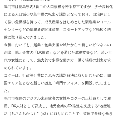
鳴門市は徳島県内3番目の人口規模を誇る都市ですが、少子高齢化
による人口減少や若年層の転出が課題となっており、自治体とし
て強い危機感を持って、成長産業をはじめとした製造業やコール
センターなどの情報通信関連産業、スタートアップなど幅広く誘
致に取り組んできました。
今後においても、起業・創業支援や域外からの新しいビジネスの
創出、地元企業の「DX推進」などを通じた成長支援など、若い世
代や女性にとって、魅力的で多様な働き方・働く場所の創出が求
められています。
コクーは、行政等と共にこれらの課題解決に取り組むために、四
国エリア初となる新しい拠点「鳴門オフィス」を開設いたしまし
た。
鳴門市在住のデジタル未経験者の女性をコクーの正社員として雇
用、DX人財として育成し、地元企業のDX推進を支援する“地産地
活（ちさんちかつ）”（※2）に取り組むことで、柔軟で多様な働き