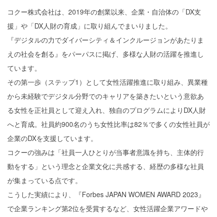
コクー株式会社は、2019年の創業以来、企業・自治体の「DX支
援」や「DX人財の育成」に取り組んでまいりました。
『デジタルの力でダイバーシティ＆インクルージョンがあたりま
えの社会を創る』をパーパスに掲げ、多様な人財の活躍を推進し
ています。
その第一歩（ステップ1）として女性活躍推進に取り組み、異業種
から未経験でデジタル分野でのキャリアを築きたいという意欲あ
る女性を正社員として迎え入れ、独自のプログラムによりDX人財
へと育成。社員約900名のうち女性比率は82％で多くの女性社員が
企業のDXを支援しています。
コクーの強みは「社員一人ひとりが当事者意識を持ち、主体的行
動をする」という理念と企業文化に共感する、経歴の多様な社員
が集まっている点です。
こうした実績により、『Forbes JAPAN WOMEN AWARD 2023』
で企業ランキング第2位を受賞するなど、女性活躍企業アワードや