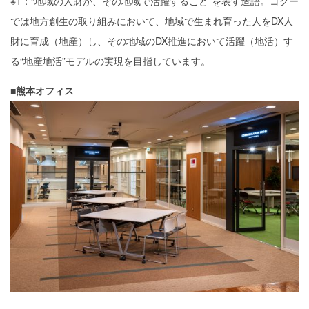
※1：“地域の人財が、その地域で活躍すること”を表す造語。コクー
では地方創生の取り組みにおいて、地域で生まれ育った人をDX人
財に育成（地産）し、その地域のDX推進において活躍（地活）す
る“地産地活”モデルの実現を目指しています。
■熊本オフィス