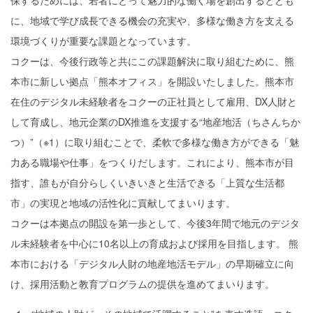
保するためには、若者にとって魅力的な働く場を創出するととも
に、地域で学び成長できる機会の充実や、多様な働き方を支える
環境づくりが重要な課題となっています。
コクーは、今後行政等と共にこの課題解決に取り組むために、熊
本市に新しい拠点「熊本オフィス」を開設いたしました。熊本市
在住のデジタル未経験者をコクーの正社員として雇用、DX人財と
して育成し、地元企業のDX推進を支援する“地産地活（ちさんちか
つ）”（※1）に取り組むことで、柔軟で多様な働き方ができる「魅
力ある職場や仕事」をつくりだします。これにより、熊本市が目
指す、誰もが自分らしくいきいきと生活できる「上質な生活都
市」の実現と地域の活性化に貢献してまいります。
コクーは本拠点の開設を第一歩として、今後3年間で地元のデジタ
ル未経験者を中心に10名以上の育成および採用を目指します。 熊
本市における「デジタル人財の地産地活モデル」の早期確立に向
け、採用活動と教育プログラムの提供を進めてまいります。