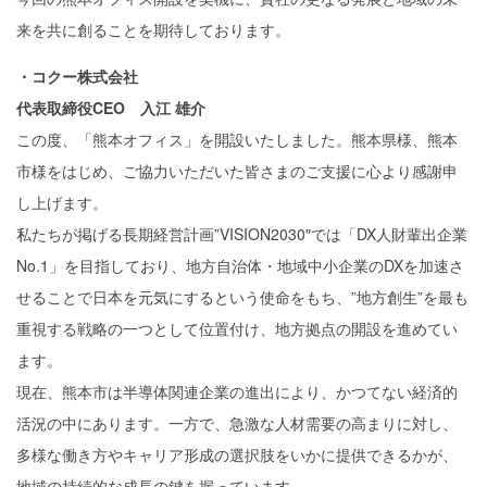
来を共に創ることを期待しております。
・コクー株式会社
代表取締役CEO 入江 雄介
この度、「熊本オフィス」を開設いたしました。熊本県様、熊本
市様をはじめ、ご協力いただいた皆さまのご支援に心より感謝申
し上げます。
私たちが掲げる長期経営計画”VISION2030″では「DX人財輩出企業
No.1」を目指しており、地方自治体・地域中小企業のDXを加速さ
せることで日本を元気にするという使命をもち、”地方創生”を最も
重視する戦略の一つとして位置付け、地方拠点の開設を進めてい
ます。
現在、熊本市は半導体関連企業の進出により、かつてない経済的
活況の中にあります。一方で、急激な人材需要の高まりに対し、
多様な働き方やキャリア形成の選択肢をいかに提供できるかが、
地域の持続的な成長の鍵を握っています。