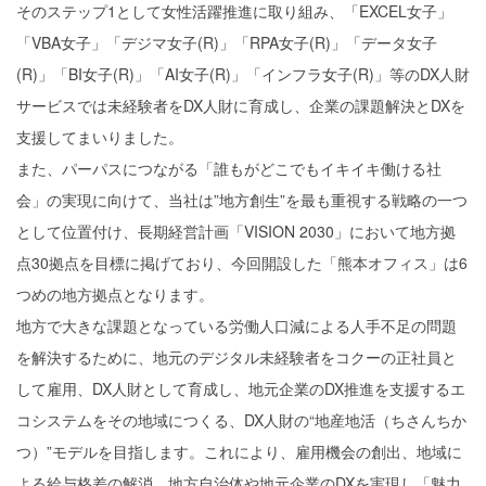
そのステップ1として女性活躍推進に取り組み、「EXCEL女子」
「VBA女子」「デジマ女子(R)」「RPA女子(R)」「データ女子
(R)」「BI女子(R)」「AI女子(R)」「インフラ女子(R)」等のDX人財
サービスでは未経験者をDX人財に育成し、企業の課題解決とDXを
支援してまいりました。
また、パーパスにつながる「誰もがどこでもイキイキ働ける社
会」の実現に向けて、当社は”地方創生”を最も重視する戦略の一つ
として位置付け、長期経営計画「VISION 2030」において地方拠
点30拠点を目標に掲げており、今回開設した「熊本オフィス」は6
つめの地方拠点となります。
地方で大きな課題となっている労働人口減による人手不足の問題
を解決するために、地元のデジタル未経験者をコクーの正社員と
して雇用、DX人財として育成し、地元企業のDX推進を支援するエ
コシステムをその地域につくる、DX人財の“地産地活（ちさんちか
つ）”モデルを目指します。これにより、雇用機会の創出、地域に
よる給与格差の解消、地方自治体や地元企業のDXを実現し「魅力