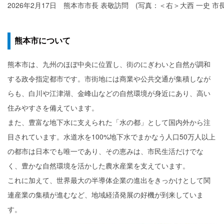
2026年2月17日 熊本市市長 表敬訪問 (写真：＜右＞大西 一史 市
熊本市について
熊本市は、九州のほぼ中央に位置し、街のにぎわいと自然が調和
する政令指定都市です。市街地には商業や公共交通が集積しなが
らも、白川や江津湖、金峰山などの自然環境が身近にあり、高い
住みやすさを備えています。
また、豊富な地下水に支えられた「水の都」として国内外から注
目されています。水道水を100%地下水でまかなう人口50万人以上
の都市は日本でも唯一であり、その恵みは、市民生活だけでな
く、豊かな自然環境を活かした農水産業を支えています。
これに加えて、世界最大の半導体企業の進出をきっかけとして関
連産業の集積が進むなど、地域経済発展の好機が到来していま
す。