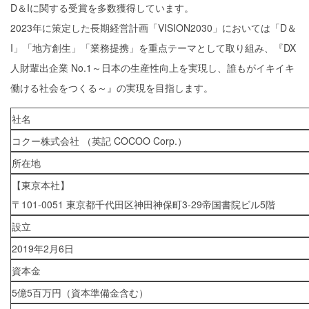
D＆Iに関する受賞を多数獲得しています。
2023年に策定した長期経営計画「VISION2030」においては「D＆
I」「地方創生」「業務提携」を重点テーマとして取り組み、『DX
人財輩出企業 No.1～日本の生産性向上を実現し、誰もがイキイキ
働ける社会をつくる～』の実現を目指します。
社名
コクー株式会社 （英記 COCOO Corp.）
所在地
【東京本社】
〒101-0051 東京都千代田区神田神保町3-29帝国書院ビル5階
設立
2019年2月6日
資本金
5億5百万円（資本準備金含む）